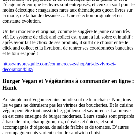
l’étage inférieur que les livres sont entreposés, et ceux-ci sont pour le
moins éclectique : magasines rares aux thématiques queer, livres sur
la mode, de la bande dessinée … Une sélection originale et en
constante évolution.
Un lieu moderne et original, comme le suggère le jaune canari très
vif. Le système de click and collect est, quant à lui, sobre et intuitif :
après avoir fait le choix de ses produits, il suffit de choisir entre le
click and collect et la livraison, de rentrer ses coordonnées bancaires
et le tour est joué !
https://mypresquile.com/commerces-e-shop/art-de-vivre-et-
decoration/blitz/
Burger Vegan et Végétariens à commander en ligne :
Hank
Au simple mot Vegan certains bondissent de leur chaise. Non, tous
les vegans ne détruisent pas les vitrines des boucheries. Et la cuisine
végan peut être tout aussi riche, goûteuse et savoureuse. La preuve
en est cette enseigne de burger modernes. Leurs steaks sont préparés
à base de tofu, champignon, riz, céréales et épices, et sont
accompagnés d’oignons, de salade fraîche et de tomates. D’autres
accompagnements varient selon le sandwich choisi.