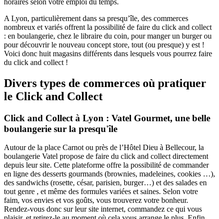
horaires selon votre emploi du temps.
A Lyon, particulièrement dans sa presqu’île, des commerces
nombreux et variés offrent la possibilité de faire du click and collect
: en boulangerie, chez le libraire du coin, pour manger un burger ou
pour découvrir le nouveau concept store, tout (ou presque) y est !
Voici donc huit magasins différents dans lesquels vous pourrez faire
du click and collect !
Divers types de commerces où pratiquer
le Click and Collect
Click and Collect à Lyon : Vatel Gourmet, une belle
boulangerie sur la presqu'île
Autour de la place Carnot ou près de l’Hôtel Dieu à Bellecour, la
boulangerie Vatel propose de faire du click and collect directement
depuis leur site. Cette plateforme offre la possibilité de commander
en ligne des desserts gourmands (brownies, madeleines, cookies …),
des sandwichs (rosette, césar, parisien, burger…) et des salades en
tout genre , et même des formules variées et saines. Selon votre
faim, vos envies et vos goûts, vous trouverez votre bonheur.
Rendez-vous donc sur leur site internet, commandez ce qui vous
plaisir, et retirez-le au moment où cela vous arrange le plus. Enfin,